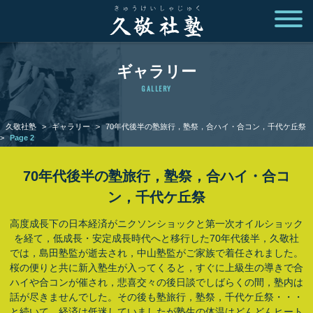
ギャラリー
GALLERY
久敬社塾
>
ギャラリー
>
70年代後半の塾旅行，塾祭，合ハイ・合コン，千代ケ丘祭
>
Page 2
70年代後半の塾旅行，塾祭，合ハイ・合コ
ン，千代ケ丘祭
高度成長下の日本経済がニクソンショックと第一次オイルショック
を経て，低成長・安定成長時代へと移行した70年代後半，久敬社
では，島田塾監が逝去され，中山塾監がご家族で着任されました。
桜の便りと共に新入塾生が入ってくると，すぐに上級生の導きで合
ハイや合コンが催され，悲喜交々の後日談でしばらくの間，塾内は
話が尽きませんでした。その後も塾旅行，塾祭，千代ケ丘祭・・・
と続いて，経済は低迷していましたが塾生の体温はどんどんヒート