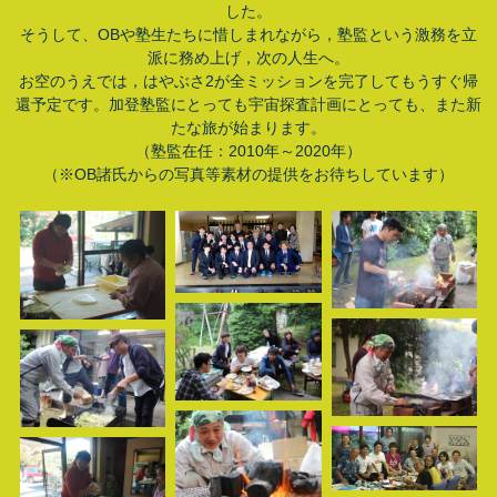
した。
そうして、OBや塾生たちに惜しまれながら，塾監という激務を立
派に務め上げ，次の人生へ。
お空のうえでは，はやぶさ2が全ミッションを完了してもうすぐ帰
還予定です。加登塾監にとっても宇宙探査計画にとっても、また新
たな旅が始まります。
（塾監在任：2010年～2020年）
（※OB諸氏からの写真等素材の提供をお待ちしています）