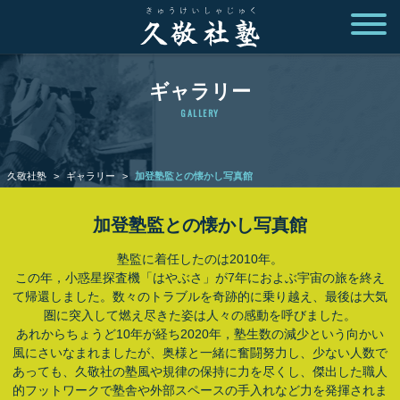
ギャラリー
GALLERY
久敬社塾
>
ギャラリー
>
加登塾監との懐かし写真館
加登塾監との懐かし写真館
塾監に着任したのは2010年。
この年，小惑星探査機「はやぶさ」が7年におよぶ宇宙の旅を終え
て帰還しました。数々のトラブルを奇跡的に乗り越え、最後は大気
圏に突入して燃え尽きた姿は人々の感動を呼びました。
あれからちょうど10年が経ち2020年，塾生数の減少という向かい
風にさいなまれましたが、奥様と一緒に奮闘努力し、少ない人数で
あっても、久敬社の塾風や規律の保持に力を尽くし、傑出した職人
的フットワークで塾舎や外部スペースの手入れなど力を発揮されま