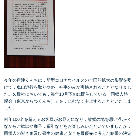
今年の唐津くんちは，新型コロナウイルスの全国的拡大の影響を受
けて，曳山巡行を取りやめ，神事のみが実施されることとなりまし
た。久敬社においても，毎年10月下旬に開催している「同郷人懇
親会（東京からつくんち）」を，止むなく中止することといたしま
した。
例年100名を超えるお客様がお見えになり，故郷の地を思い浮かべ
ながらご歓談や囃子，福引などをお楽しみいただいていましたが，
同郷人の皆さま及び寮生の健康と安全を最優先に考えた結果の決定