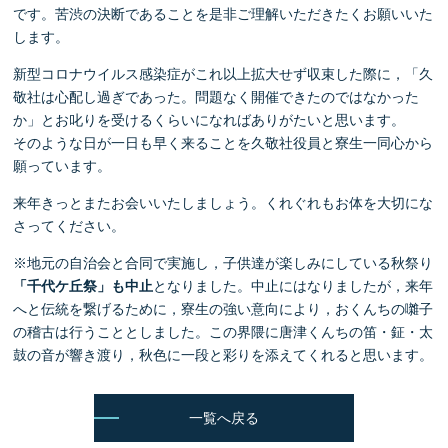
です。苦渋の決断であることを是非ご理解いただきたくお願いいた
します。
新型コロナウイルス感染症がこれ以上拡大せず収束した際に，「久
敬社は心配し過ぎであった。問題なく開催できたのではなかった
か」とお叱りを受けるくらいになればありがたいと思います。
そのような日が一日も早く来ることを久敬社役員と寮生一同心から
願っています。
来年きっとまたお会いいたしましょう。くれぐれもお体を大切にな
さってください。
※地元の自治会と合同で実施し，子供達が楽しみにしている秋祭り
「千代ケ丘祭」も中止
となりました。中止にはなりましたが，来年
へと伝統を繋げるために，寮生の強い意向により，おくんちの囃子
の稽古は行うこととしました。この界隈に唐津くんちの笛・鉦・太
鼓の音が響き渡り，秋色に一段と彩りを添えてくれると思います。
一覧へ戻る