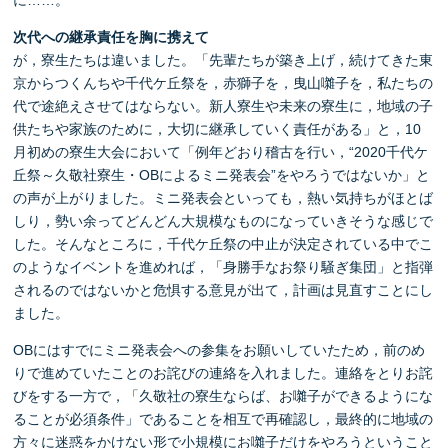
に……。
次代への継承責任を胸に携えて
が，寮生たちは違いました。「先輩たちが築き上げ，続けてきた東
京からつくんちや千代ケ丘祭を，赤獅子を，曳山囃子を，私たちの
代で途絶えさせてはならない。新人寮生や未来の寮生に，地域の子
供たちや家族のために，大切に継承していく責任がある」と，10
月初めの寮生大会において「例年どおり稽古を行い，“2020千代ケ
丘祭～久敬社寮生・OBによるミニ発表会”をやろうではないか」と
の声が上がりました。ミニ発表会といっても，熱い気持ちがほとば
しり，勢い余ってどんどん大規模なものになっていきそうな感じで
した。そんなところに，千代ケ丘祭の中止が決定されている中でこ
のようなイベントを進めれば，「身勝手なお祭り騒ぎ集団」と指弾
されるのではないかと危惧する意見が出て，計画は見直すことにし
ました。
OBにはすでにミニ発表会への参集をお願いしていたため，前のめ
りで進めていたことのお詫びの連絡を入れました。連絡をとりお詫
びをする一方で，「久敬社の寮生ならば、お囃子ができるようにな
ることが必須条件」であることを相互で再確認し，最終的に地域の
方々に迷惑をかけない形で小規模にお囃子だけをやろうということ