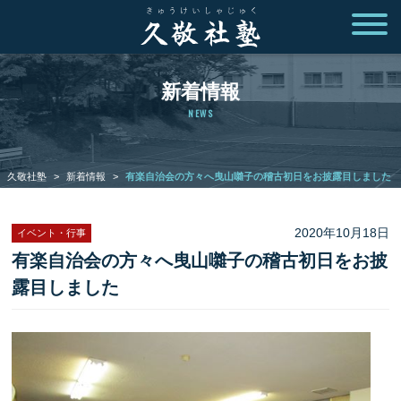
新着情報
NEWS
久敬社塾
>
新着情報
>
有楽自治会の方々へ曳山囃子の稽古初日をお披露目しました
2020年10月18日
イベント・行事
有楽自治会の方々へ曳山囃子の稽古初日をお披
露目しました