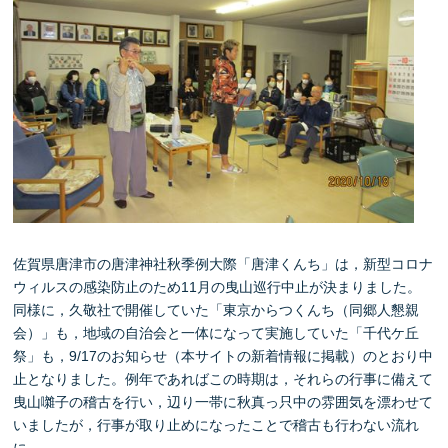
佐賀県唐津市の唐津神社秋季例大際「唐津くんち」は，新型コロナ
ウィルスの感染防止のため11月の曳山巡行中止が決まりました。
同様に，久敬社で開催していた「東京からつくんち（同郷人懇親
会）」も，地域の自治会と一体になって実施していた「千代ケ丘
祭」も，9/17のお知らせ（本サイトの新着情報に掲載）のとおり中
止となりました。例年であればこの時期は，それらの行事に備えて
曳山囃子の稽古を行い，辺り一帯に秋真っ只中の雰囲気を漂わせて
いましたが，行事が取り止めになったことで稽古も行わない流れ