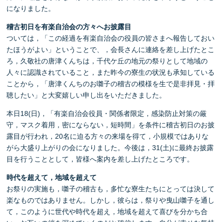
になりました。
稽古初日を有楽自治会の方々へお披露目
ついては，「この経過を有楽自治会の役員の皆さまへ報告しておい
たほうがよい」ということで、，会長さんに連絡を差し上げたとこ
ろ，久敬社の唐津くんちは，千代ケ丘の地元の祭りとして地域の
人々に認識されていること，また昨今の寮生の状況も承知している
ことから，「唐津くんちのお囃子の稽古の模様を生で是非拝見・拝
聴したい」と大変嬉しい申し出をいただきました。
本日18(日)，「有楽自治会役員・関係者限定，感染防止対策の厳
守，マスク着用，密にならない，短時間」を条件に稽古初日のお披
露目が行われ，20名に迫る方々の来場を得て，小規模ではありな
がら大盛り上がりの会になりました。今後は，31(土)に最終お披露
目を行うこととして，皆様へ案内を差し上げたところです。
時代を超えて，地域を超えて
お祭りの実施も，囃子の稽古も，多忙な寮生たちにとっては決して
楽なものではありません。しかし，彼らは，祭りや曳山囃子を通し
て，このように世代や時代を超え，地域を超えて喜びを分かち合