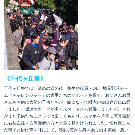
《千代ヶ丘祭》
千代ヶ丘祭では、清めの式の後、塾生や役員・OB、地元野球チー
ム「チャレンジャー」の選手たちのサポートを得て、お父さんお母
さんをお供に大勢の子供たちが一緒になって町内の曳山巡行に出発
しました。坂道やカーブが多くスタートから難儀しましたが、それ
がまた子供たちにとっては楽しくもあり、
スマホを片手に
写真撮影
に
右往左往する
保護者の方々が多く見かけられました。
慣れ親しん
だ囃子と掛け声を耳にして、2階の窓から身を乗り出す家族、急い