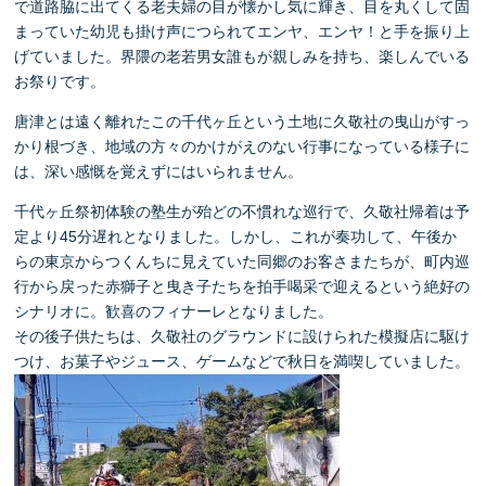
で道路脇に出てくる老夫婦の目が懐かし気に輝き、目を丸くして固
まっていた幼児も掛け声につられてエンヤ、エンヤ！と手を振り上
げていました。界隈の老若男女誰もが親しみを持ち、楽しんでいる
お祭りです。
唐津とは遠く離れたこの千代ヶ丘という土地に久敬社の曳山がすっ
かり根づき、地域の方々のかけがえのない行事になっている様子に
は、深い感慨を覚えずにはいられません。
千代ヶ丘祭初体験の塾生が殆どの不慣れな巡行で、久敬社帰着は予
定より45分遅れとなりました。しかし、これが奏功して、午後か
らの東京からつくんちに見えていた同郷のお客さまたちが、町内巡
行から戻った赤獅子と曳き子たちを拍手喝采で迎えるという絶好の
シナリオに。歓喜のフィナーレとなりました。
その後子供たちは、久敬社のグラウンドに設けられた模擬店に駆け
つけ、お菓子やジュース、ゲームなどで秋日を満喫していました。