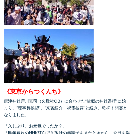
《東京からつくんち》
唐津神社戸川宮司（久敬社OB）に合わせた“故郷の神社遥拝”に始
まり、“理事長挨拶”、“来賓紹介・祝電披露”と続き、乾杯！開宴と
なりました。
「久しぶり、お元気でしたか？」
「昨年暮れのNHK紅白で久敬社の赤獅子を見たときから、今日を楽