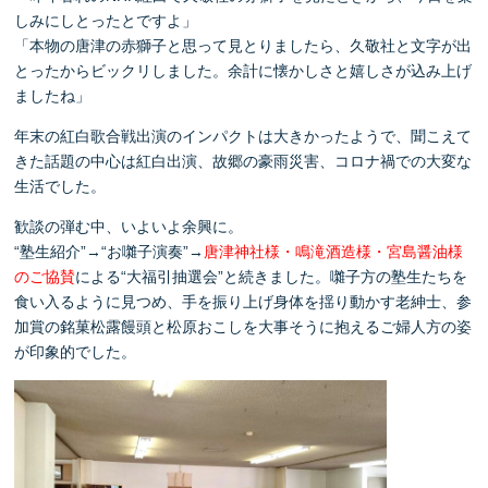
しみにしとったとですよ」
「本物の唐津の赤獅子と思って見とりましたら、久敬社と文字が出
とったからビックリしました。余計に懐かしさと嬉しさが込み上げ
ましたね」
年末の紅白歌合戦出演のインパクトは大きかったようで、聞こえて
きた話題の中心は紅白出演、故郷の豪雨災害、コロナ禍での大変な
生活でした。
歓談の弾む中、いよいよ余興に。
“塾生紹介”→“お囃子演奏”→
唐津神社様・鳴滝酒造様・宮島醤油様
のご協賛
による“大福引抽選会”と続きました。囃子方の塾生たちを
食い入るように見つめ、手を振り上げ身体を揺り動かす老紳士、参
加賞の銘菓松露饅頭と松原おこしを大事そうに抱えるご婦人方の姿
が印象的でした。