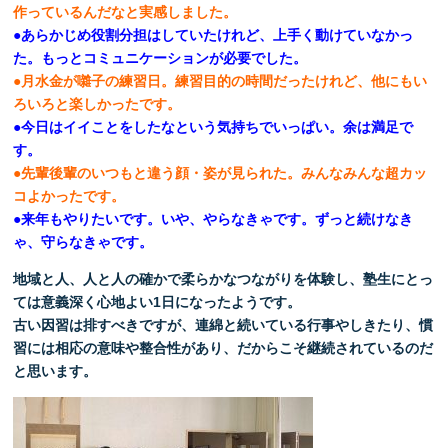
作っているんだなと実感しました。
●あらかじめ役割分担はしていたけれど、上手く動けていなかっ
た。もっとコミュニケーションが必要でした。
●月水金が囃子の練習日。練習目的の時間だったけれど、他にもい
ろいろと楽しかったです。
●今日はイイことをしたなという気持ちでいっぱい。余は満足で
す。
●先輩後輩のいつもと違う顔・姿が見られた。みんなみんな超カッ
コよかったです。
●来年もやりたいです。いや、やらなきゃです。ずっと続けなき
ゃ、守らなきゃです。
地域と人、人と人の確かで柔らかなつながりを体験し、塾生にとっ
ては意義深く心地よい1日になったようです。
古い因習は排すべきですが、連綿と続いている行事やしきたり、慣
習には相応の意味や整合性があり、だからこそ継続されているのだ
と思います。