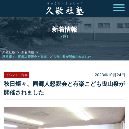
新着情報
NEWS
久敬社塾
>
新着情報
>
秋日燦々、同郷人懇親会と有楽こども曳山祭が開催されました
2023年10月24日
イベント・行事
秋日燦々、同郷人懇親会と有楽こども曳山祭が
開催されました