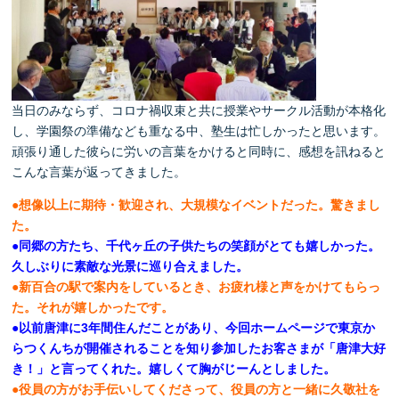
当日のみならず、コロナ禍収束と共に授業やサークル活動が本格化
し、学園祭の準備なども重なる中、塾生は忙しかったと思います。
頑張り通した彼らに労いの言葉をかけると同時に、感想を訊ねると
こんな言葉が返ってきました。
●想像以上に期待・歓迎され、大規模なイベントだった。驚きまし
た。
●同郷の方たち、千代ヶ丘の子供たちの笑顔がとても嬉しかった。
久しぶりに素敵な光景に巡り合えました。
●新百合の駅で案内をしているとき、お疲れ様と声をかけてもらっ
た。それが嬉しかったです。
●以前唐津に3年間住んだことがあり、今回ホームページで東京か
らつくんちが開催されることを知り参加したお客さまが「唐津大好
き！」と言ってくれた。嬉しくて胸がじーんとしました。
●役員の方がお手伝いしてくださって、役員の方と一緒に久敬社を