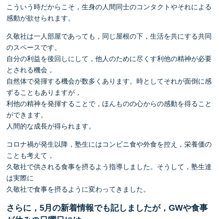
こういう時だからこそ，生身の人間同士のコンタクトやそれによる
感動が欲せられます。
久敬社は一人部屋であっても，同じ屋根の下，生活を共にする共同
のスペースです。
自分の利益を後回しにして，他人のために尽くす利他の精神が必要
とされる機会，
自然体で発揮する機会が数多くあります。時としてそれが面倒に感
ずることもありますが，
利他の精神を発揮することで，ほんものの心からの感動を得ること
ができます。
人間的な成長が得られます。
コロナ禍が発生以降，塾生にはコンビニ食や外食を控え，栄養価の
ことも考えて，
久敬社で供される食事を摂るよう指導しました。そうして，塾生達
は実際に
久敬社で食事を摂るように変わってきました。
さらに，5月の新着情報でも記しましたが，GWや食事