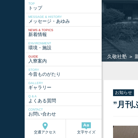
TOP
トップ
MESSAGE & HISTORY
メッセージ・あゆみ
NEWS & TOPICS
新着情報
ENVIRONMENT
環境・施設
久敬社塾
>
GUIDE
入寮案内
STORY
今昔ものがたり
GALLERY
ギャラリー
お知らせ
Q & A
よくある質問
”月刊
CONTACT
お問い合わせ
交通アクセス
文字サイズ