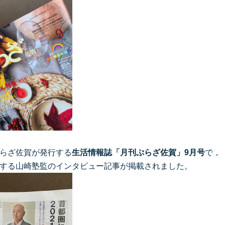
らざ佐賀が発行する
生活情報誌「月刊ぷらざ佐賀」9月号
で，
する山崎塾監のインタビュー記事が掲載されました。