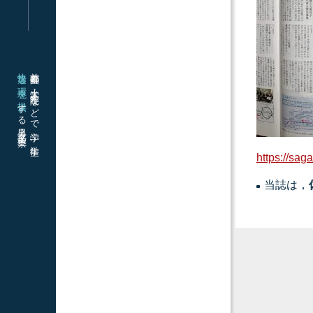
快適な環境を提供
首都圏の大学・大学院などで学ぶ学生に
する男子・女子学生寮
https://sag
当誌は，