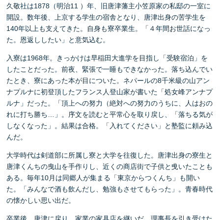
久敬社は1878（明治11 ）年、旧唐津藩主小笠原家の私邸の一室に
開設。数年後、上京する学生の宿舎となり、唐津出身の苦学生を
140年以上も支えてきた。自身も寮卒業生。「４年間お世話になっ
た。恩返ししたい」と意気込む。
入寮は1968年。きっかけは早稲田大進学を目指し「受験宿泊」を
したことだった。前夜、緊張で一睡もできなかった。落ち込んでい
たとき、寮にあった本が目についた。ネパールの8千米級の山アン
ナプルナに初登頂したフランス人登山家が書いた「処女峰アンナプ
ルナ」だった。「頂上への努力（絶対への努力のうちに、人はおの
れに打ち勝ち…」。序文を読むと平常心を取り戻し、「落ちる気が
しなくなった」。結果は合格。「入れてください」と塾監に頼み込
んだ。
大学時代は剣道部に所属し寮と大学を往復した。唐津出身の寮生と
唐津くんちの曳山を手作りし、近くの商店街で子供と曵いたことも
ある。毎年10月は同郷人が集まる「東京からつくんち」も開い
た。「みんなで酒も飲んだし、勉強もさせてもらった」。青春時代
の懐かしい思い出だ。
卒業後、唐津に戻り、家業の家具店を継いだ。理事長を引き受けた