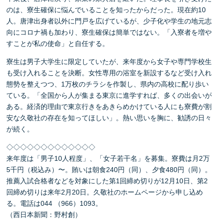
のは、寮生確保に悩んでいることを知ったからだった。現在約10
人。唐津出身者以外に門戸を広げているが、少子化や学生の地元志
向にコロナ禍も加わり、寮生確保は簡単ではない。「入寮者を増や
すことが私の使命」と自任する。
寮生は男子大学生に限定していたが、来年度から女子や専門学校生
も受け入れることを決断。女性専用の浴室を新設するなど受け入れ
態勢を整えつつ、1万枚のチラシを作製し、県内の高校に配り歩い
ている。「全国から人が集まる東京に進学すれば、多くの出会いが
ある。経済的理由で東京行きをあきらめかけている人にも寮費が割
安な久敬社の存在を知ってほしい」。熱い思いを胸に、勧誘の日々
が続く。
◇◇◇◇◇◇◇◇◇◇◇◇◇
来年度は「男子10人程度」、「女子若干名」を募集。寮費は月2万
5千円（税込み）〜。賄いは朝食240円（同）、夕食480円（同）。
推薦入試合格者などを対象にした第1回締め切りが12月10日、第2
回締め切りは来年2月20日。久敬社のホームページから申し込め
る。電話は044 （966）1093。
（西日本新聞：野村創）