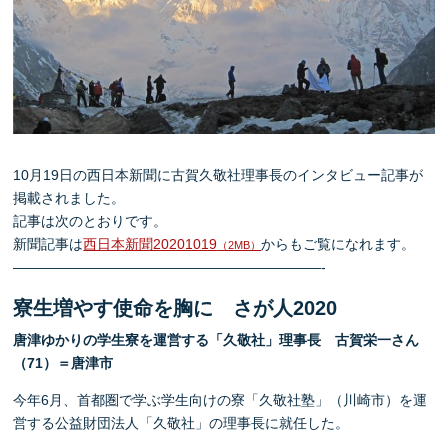
10月19日の西日本新聞に古賀久敬社理事長のインタビュー記事が
掲載されました。
記事は次のとおりです。
新聞記事は
西日本新聞20201019
からもご覧になれます。
（2MB）
——————————————————————-
寮生増やす使命を胸に さが人2020
唐津ゆかりの学生寮を運営する「久敬社」理事長 古賀栄一さん
（71）＝唐津市
今年6月、首都圏で学ぶ学生向けの寮「久敬社塾」（川崎市）を運
営する公益財団法人「久敬社」の理事長に就任した。