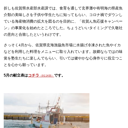
折しも佐賀県水産部水産課では、食育を通して玄界灘や有明海の県産魚
介類の美味しさを子供や学生たちに知ってもらい、コロナ禍でダウンし
ている海産物消費の拡大を図るのを目的に、「佐賀ん魚応援キャンペー
ン」の事業化を始めたところでした。ちょうどいいタイミングで久敬社
の意向と合致したというわけです。
さっそく4月から、佐賀県玄海漁協魚市場に水揚げ冷凍された魚やイカ
などを利用した
料理をメニューに取り入れています。故郷ならではの味
覚を塾生たちに楽しんでもらい、引いては健やかな心身作りに役立つこ
とを心から願っています。
5
月の献立表は
コチラ
です
。
（911KB）