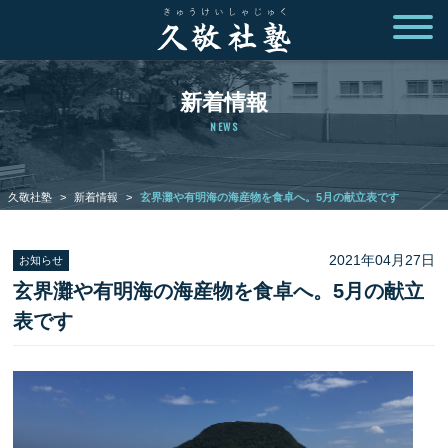
新着情報
NEWS
久敬社塾
>
新着情報
>
玄界灘や有明海の海産物を食卓へ。5月の献立表です
2021年04月27日
お知らせ
玄界灘や有明海の海産物を食卓へ。5月の献立
表です