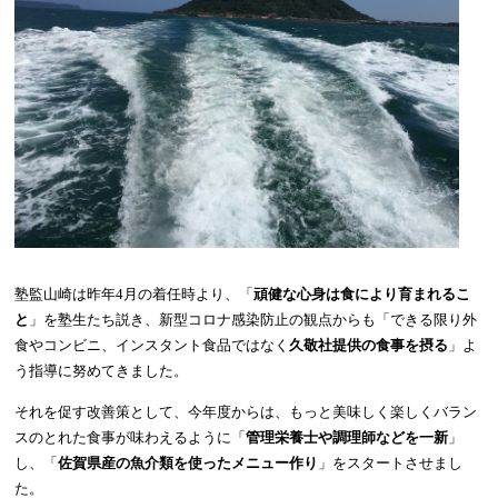
塾監山崎は昨年
4
月の着任時より、「
頑健な心身は食により育まれるこ
と
」を塾生たち説き、新型コロナ感染防止の観点からも「できる限り外
食やコンビニ、インスタント食品ではなく
久敬社提供の食事を摂る
」よ
う指導に努めてきました。
それを促す改善策として、今年度からは、もっと美味しく楽しくバラン
スのとれた食事が味わえるように「
管理栄養士や調理師などを一新
」
し、「
佐賀県産の魚介類を使ったメニュー作り
」をスタートさせまし
た。