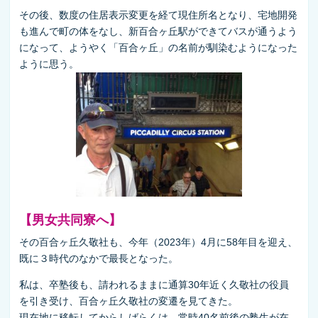
その後、数度の住居表示変更を経て現住所名となり、宅地開発
も進んで町の体をなし、新百合ヶ丘駅ができてバスが通うよう
になって、ようやく「百合ヶ丘」の名前が馴染むようになった
ように思う。
【男女共同寮へ】
その百合ヶ丘久敬社も、今年（2023年）4月に58年目を迎え、
既に３時代のなかで最長となった。
私は、卒塾後も、請われるままに通算30年近く久敬社の役員
を引き受け、百合ヶ丘久敬社の変遷を見てきた。
現在地に移転してからしばらくは、常時40名前後の塾生が在