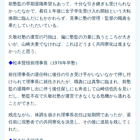
前塾監の早期退職希望もあって、十分な引き継ぎも受けられな
かったなかで、着任１年後に女子学生受け入れ開始という大転
換期に臨んだにもかかわらず、見事に塾の管理・監督の職責を
果たしていただいている。
久敬社塾の運営の巧拙は、偏に塾監の力量に負うところが大き
いが、山崎夫妻でなければ、これほどうまく共同寮化は進まな
かったと思う。
◆
松本賢悟前理事長（1976年卒塾）
前任理事長の退任時に後任の引き受け手がいないなかで押し付
けられて理事長に就任されたが、職責には真摯に臨まれ、前塾
監の退職申し出に伴う後任探しにも奔走して山崎信也氏を見い
だし、塾監不在で久敬社塾が運営できなくなる危機から逃れる
ことができた。
残念ながら、体調を崩され理事長在任は短期間であったが、退
任前に現塾舎での共同寮化を決意し、その後に道筋を残してく
れた。