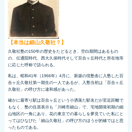
【本当は細山久敬社？】
久敬社塾の150年の歴史をたどるとき、空白期間はあるもの
の、伝通院時代、西大久保時代そして百合ヶ丘時代と所在地等
に応じた呼称で語られる。
私は、昭和41年（1966年）4月に、新築の現塾舎に入塾した百
合ヶ丘久敬社第一期生の一人であるが、入塾当初は「百合ヶ丘
久敬社」の呼び方に違和感があった。
確かに最寄り駅は百合ヶ丘という小洒落た駅名だが至近距離で
もなく、塾の住居表示も「川崎市細山」で、宅地開発初期の細
山地区の一角にあり、花の東京での暮らしを夢見ていた私にと
ってはひなびた「細山久敬社」の呼び方のほうが的確ではと思
ったものである。