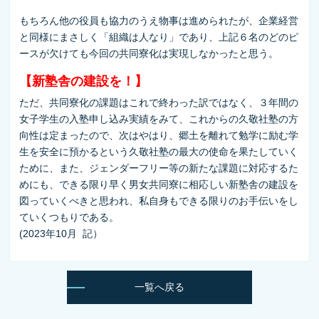
もちろん他の役員も協力のうえ物事は進められたが、企業経営
と同様にまさしく「組織は人なり」であり、上記６名のどのピ
ースが欠けても今回の共同寮化は実現しなかったと思う。
【新塾舎の建設を！】
ただ、共同寮化の課題はこれで終わった訳ではなく、３年間の
女子学生の入塾申し込み実績をみて、これからの久敬社塾の方
向性は定まったので、次はやはり、郷土を離れて勉学に励む学
生を安全に預かるという久敬社塾の最大の使命を果たしていく
ために、また、ジェンダーフリー等の新たな課題に対応するた
めにも、できる限り早く男女共同寮に相応しい新塾舎の建設を
図っていくべきと思われ、私自身もできる限りのお手伝いをし
ていくつもりである。
(2023年10月 記）
一覧へ戻る