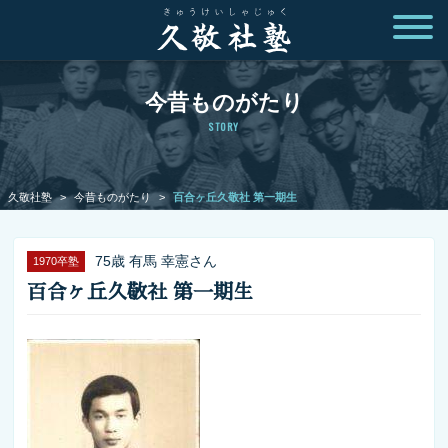
今昔ものがたり
STORY
久敬社塾
>
今昔ものがたり
>
百合ヶ丘久敬社 第一期生
75歳 有馬 幸憲さん
1970卒塾
百合ヶ丘久敬社 第一期生