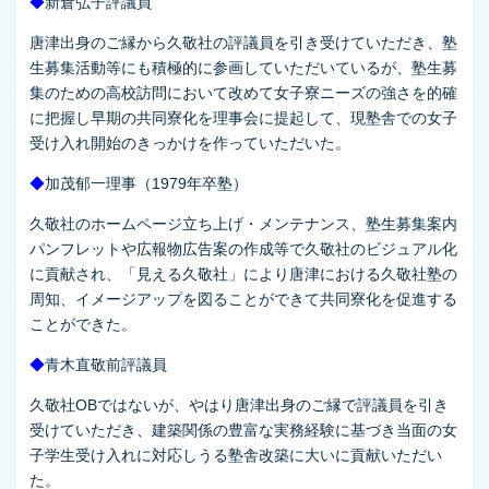
◆
新倉弘子評議員
唐津出身のご縁から久敬社の評議員を引き受けていただき、塾
生募集活動等にも積極的に参画していただいているが、塾生募
集のための高校訪問において改めて女子寮ニーズの強さを的確
に把握し早期の共同寮化を理事会に提起して、現塾舎での女子
受け入れ開始のきっかけを作っていただいた。
◆
加茂郁一理事（1979年卒塾）
久敬社のホームページ立ち上げ・メンテナンス、塾生募集案内
パンフレットや広報物広告案の作成等で久敬社のビジュアル化
に貢献され、「見える久敬社」により唐津における久敬社塾の
周知、イメージアップを図ることができて共同寮化を促進する
ことができた。
◆
青木直敬前評議員
久敬社OBではないが、やはり唐津出身のご縁で評議員を引き
受けていただき、建築関係の豊富な実務経験に基づき当面の女
子学生受け入れに対応しうる塾舎改築に大いに貢献いただい
た。