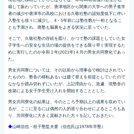
籍して賑わっていたが、唐津地区から関東の大学への男子進学
者の減少や唐津市の高校における久敬社塾の認知度低下に伴い
入塾生も徐々に減少し、4・5年前には塾生数が一桁となるこ
とも予測され、廃塾も脳裏をよぎる状況に至っていた。
そこで、久敬社塾の存続を図り、かつて塾の課題としていた女
子学生への安全な生活の場の提供をできる限り早く実現するた
めに実行したのが令和２年(2021年)４月の男女共同寮化であっ
た。
男女共同寮については、その以前から理事会で検討はされてい
たものの、塾舎の移転あるいは建て替えを前提としていたので
なかなか踏み切れずにいたが、上記理由から、急遽、現塾舎の
改築による女子学生受け入れを開始することとした。
男女共同寮化の結果は、今のところ予期以上の成果を収めてい
るが、ここに至るには偶然の人的巡り合わせによるところもあ
り、共同寮化に大きく貢献された方々を記しておきたい。
◆
山崎信也・桂子塾監夫妻（信也氏は1978年卒塾）