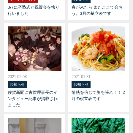
3/7に卒塾式と祝賀会を執り
春が来たら またここで会お
行いました
う。3月の献立表です
2021.02.08
2021.01.31
お知らせ
お知らせ
佐賀新聞に古賀理事長のイ
情熱を信じて胸を張れ！！ 2
ンタビュー記事が掲載され
月の献立表です
ました