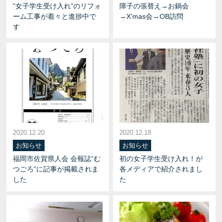
”女子学生受け入れ”のリフォ
障子の張替え→お鍋会
ーム工事が着々と進捗中で
→X’mas会→OB訪問
す
2020.12.20
2020.12.18
お知らせ
お知らせ
福岡市佐賀県人会 会報誌“む
初の女子学生受け入れ！が
つごろ”に記事が掲載されま
各メディアで紹介されまし
した
た